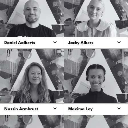
Daniel Aalberts
Jacky Albers
Produktion,
Marketing, Presse- und
Projektmanagement,
Öffentlichkeitsarbeit, Artist
Prozessmanagement
Booking
daniel.aalberts@oha-
jacky@oha-music.com
music.com
Nussin Armbrust
Maxima Ley
Marketing,
Lokale Produktion
Projektmanagement,