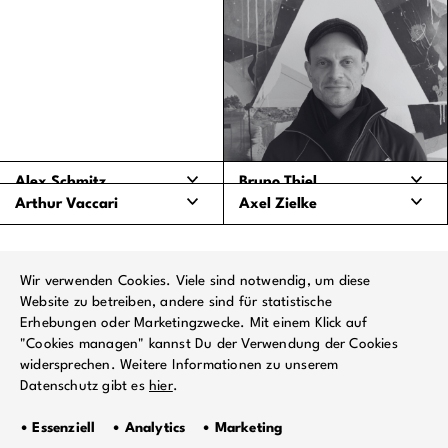
Projektmanagement,
Vorproduktion Artists &
Recruiting
Touring
kim@oha-music.com
jacky.s@oha-music.com
Alex Schmitz
Bruno Thiel
Arthur Vaccari
Axel Zielke
Marketing,
Booking lokal, Produktion
Prozessarchitektur, Strategie
lokal
Artist Booking,
Artist-Management,
Projektmanagement
Projektmanager Phlegmatic
alex.schmitz@oha-
bruno@oha-music.com
Draussen im Grünen
Records
Wir verwenden Cookies. Viele sind notwendig, um diese
music.com
Website zu betreiben, andere sind für statistische
arthur@oha-music.com
axel.zielke@oha-music.com
Erhebungen oder Marketingzwecke. Mit einem Klick auf
"Cookies managen" kannst Du der Verwendung der Cookies
widersprechen. Weitere Informationen zu unserem
Datenschutz gibt es
hier
.
• Essenziell • Analytics • Marketing