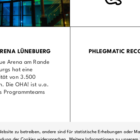
ARENA LÜNEBUERG
PHLEGMATIC REC
eue Arena am Rande
urgs hat eine
ität von 3.500
n. Die OHA! ist u.a.
des Programmteams
ebsite zu betreiben, andere sind für statistische Erhebungen oder Ma
ndung der Cookies widersprechen. Weitere Informationen zu unserem 