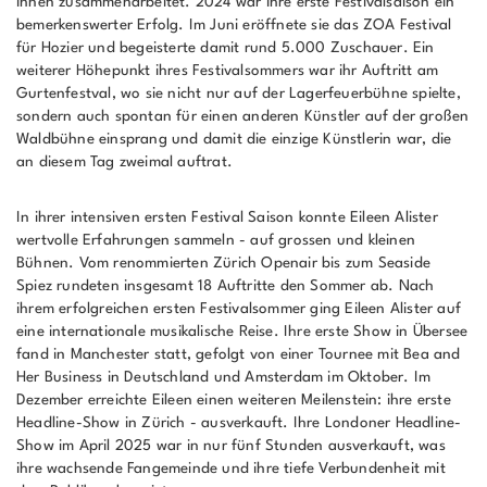
ihnen zusammenarbeitet. 2024 war ihre erste Festivalsaison ein
bemerkenswerter Erfolg. Im Juni eröffnete sie das ZOA Festival
für Hozier und begeisterte damit rund 5.000 Zuschauer. Ein
weiterer Höhepunkt ihres Festivalsommers war ihr Auftritt am
Gurtenfestval, wo sie nicht nur auf der Lagerfeuerbühne spielte,
sondern auch spontan für einen anderen Künstler auf der großen
Waldbühne einsprang und damit die einzige Künstlerin war, die
an diesem Tag zweimal auftrat.
In ihrer intensiven ersten Festival Saison konnte Eileen Alister
wertvolle Erfahrungen sammeln - auf grossen und kleinen
Bühnen. Vom renommierten Zürich Openair bis zum Seaside
Spiez rundeten insgesamt 18 Auftritte den Sommer ab. Nach
ihrem erfolgreichen ersten Festivalsommer ging Eileen Alister auf
eine internationale musikalische Reise. Ihre erste Show in Übersee
fand in Manchester statt, gefolgt von einer Tournee mit Bea and
Her Business in Deutschland und Amsterdam im Oktober. Im
Dezember erreichte Eileen einen weiteren Meilenstein: ihre erste
Headline-Show in Zürich - ausverkauft. Ihre Londoner Headline-
Show im April 2025 war in nur fünf Stunden ausverkauft, was
ihre wachsende Fangemeinde und ihre tiefe Verbundenheit mit