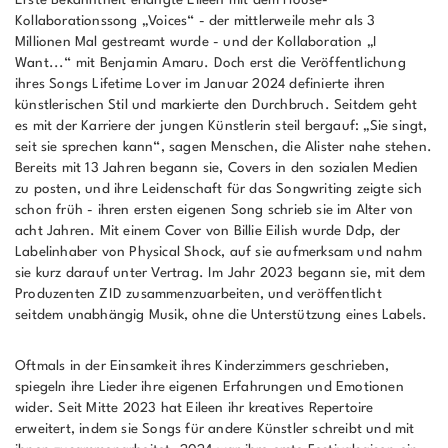
Kollaborationssong „Voices“ - der mittlerweile mehr als 3
Millionen Mal gestreamt wurde - und der Kollaboration „I
Want...“ mit Benjamin Amaru. Doch erst die Veröffentlichung
ihres Songs Lifetime Lover im Januar 2024 definierte ihren
künstlerischen Stil und markierte den Durchbruch. Seitdem geht
es mit der Karriere der jungen Künstlerin steil bergauf: „Sie singt,
seit sie sprechen kann“, sagen Menschen, die Alister nahe stehen.
Bereits mit 13 Jahren begann sie, Covers in den sozialen Medien
zu posten, und ihre Leidenschaft für das Songwriting zeigte sich
schon früh - ihren ersten eigenen Song schrieb sie im Alter von
acht Jahren. Mit einem Cover von Billie Eilish wurde Ddp, der
Labelinhaber von Physical Shock, auf sie aufmerksam und nahm
sie kurz darauf unter Vertrag. Im Jahr 2023 begann sie, mit dem
Produzenten ZID zusammenzuarbeiten, und veröffentlicht
seitdem unabhängig Musik, ohne die Unterstützung eines Labels.
Oftmals in der Einsamkeit ihres Kinderzimmers geschrieben,
spiegeln ihre Lieder ihre eigenen Erfahrungen und Emotionen
wider. Seit Mitte 2023 hat Eileen ihr kreatives Repertoire
erweitert, indem sie Songs für andere Künstler schreibt und mit