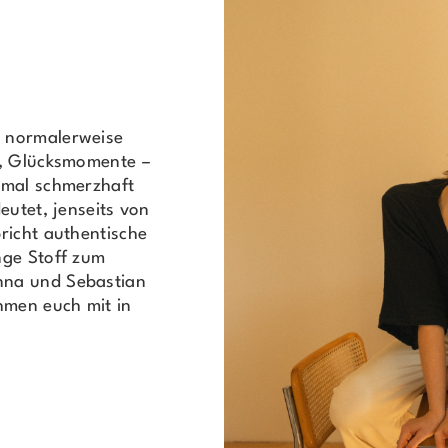
 normalerweise
l, Glücksmomente –
hmal schmerzhaft
eutet, jenseits von
richt authentische
nge Stoff zum
nna und Sebastian
hmen euch mit in