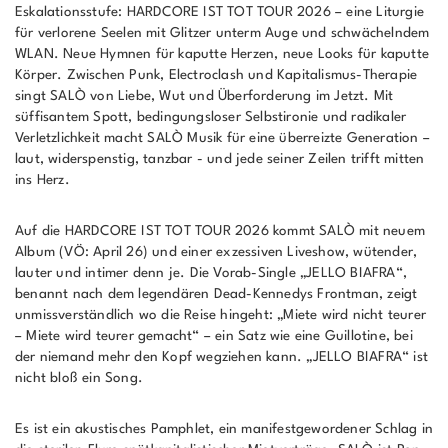
Eskalationsstufe: HARDCORE IST TOT TOUR 2026 – eine Liturgie
für verlorene Seelen mit Glitzer unterm Auge und schwächelndem
WLAN. Neue Hymnen für kaputte Herzen, neue Looks für kaputte
Körper. Zwischen Punk, Electroclash und Kapitalismus-Therapie
singt SALÒ von Liebe, Wut und Überforderung im Jetzt. Mit
süffisantem Spott, bedingungsloser Selbstironie und radikaler
Verletzlichkeit macht SALÒ Musik für eine überreizte Generation –
laut, widerspenstig, tanzbar - und jede seiner Zeilen trifft mitten
ins Herz.
Auf die HARDCORE IST TOT TOUR 2026 kommt SALÒ mit neuem
Album (VÖ: April 26) und einer exzessiven Liveshow, wütender,
lauter und intimer denn je. Die Vorab-Single „JELLO BIAFRA“,
benannt nach dem legendären Dead-Kennedys Frontman, zeigt
unmissverständlich wo die Reise hingeht: „Miete wird nicht teurer
– Miete wird teurer gemacht“ – ein Satz wie eine Guillotine, bei
der niemand mehr den Kopf wegziehen kann. „JELLO BIAFRA“ ist
nicht bloß ein Song.
Es ist ein akustisches Pamphlet, ein manifestgewordener Schlag in