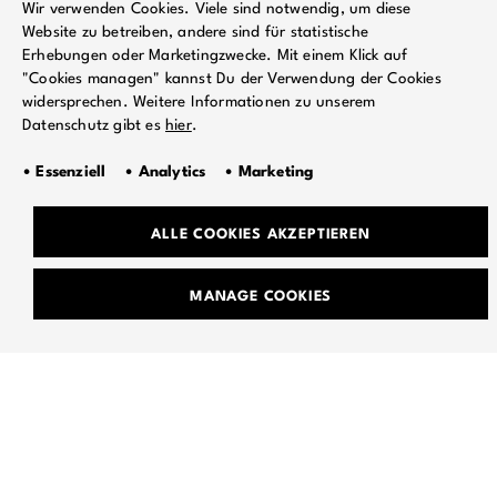
10.04.2025 - München, Backstage
Wir verwenden Cookies. Viele sind notwendig, um diese
11.04.2025 - Wien, Flex Café
Website zu betreiben, andere sind für statistische
12.04.2025 - Stuttgart, Im Wizemann
Erhebungen oder Marketingzwecke. Mit einem Klick auf
16.04.2025 - Frankfurt (Main), Nachtleben
"Cookies managen" kannst Du der Verwendung der Cookies
19.04.2025 - Hamburg, Uebel&Gefährlich (Turmzimmer)
widersprechen. Weitere Informationen zu unserem
24.04.2025 - Hannover, Bei Chéz Heinz
Datenschutz gibt es
hier
.
25.04.2025 - Berlin, Badehaus
• Essenziell • Analytics • Marketing
TIckets für alle Shows gibt's bei
Dice
.
ALLE COOKIES AKZEPTIEREN
MANAGE COOKIES
TEAM