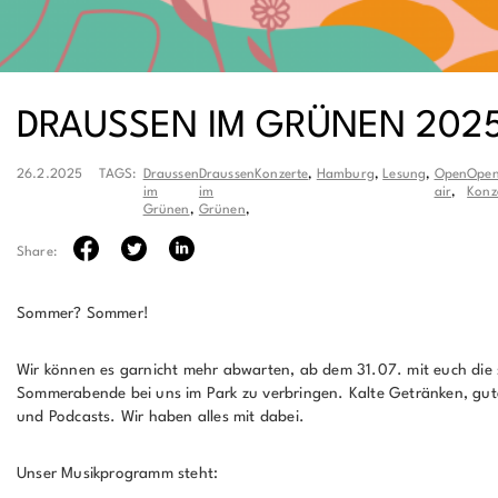
DRAUSSEN IM GRÜNEN 202
26.2.2025
TAGS:
Draussen
Draussen
Konzerte
,
Hamburg
,
Lesung
,
Open
Open
im
im
air
,
Konz
Grünen
,
Grünen
,
Share:
Sommer? Sommer!
Wir können es garnicht mehr abwarten, ab dem 31.07. mit euch die
Sommerabende bei uns im Park zu verbringen. Kalte Getränken, gut
und Podcasts. Wir haben alles mit dabei.
Unser Musikprogramm steht: