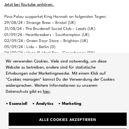
Jetzt bei Youtube anhören.
Pina Palau supportet King Hannah an folgenden Tagen:
29/08/24 : Strange Brew – Bristol (UK)
31/08/24 : The Brudenell Social Club – Leeds (UK)
01/09/24 : Heartbreakers - Southampton (UK)
02/09/24 : Green Door Store – Brighton (UK)
05/09/24 : Lido – Berlin (D)
06/09/24 : Vega @ Ideal Bar – Copenhagen (DK)
07/09/24 : Speicher – Husum (D)
Wir verwenden Cookies. Viele sind notwendig, um diese
08/09/24 : Paard – Den Haag (NL)
Website zu betreiben, andere sind für statistische
09/09/24 : Paradiso – Amsterdam (NL)
Erhebungen oder Marketingzwecke. Mit einem Klick auf
11/09/24 : Effenaar – Eindhoven (NL)
"Cookies managen" kannst Du der Verwendung der Cookies
12/09/24 : La Maroquinerie – Paris (F)
widersprechen. Weitere Informationen zu unserem
13/09/24 : AB club – Brussels (B)
Datenschutz gibt es
hier
.
14/09/24 : Reflektor – Liège (B)
17/09/24 : AFF @ Bootstraat – Hasselt (B)
• Essenziell • Analytics • Marketing
18/09/24 : Vera – Groningen (NL)
19/09/24 : Café Glocksee – Hannover (D)
21/09/24 : Underdogs – Prague (CZ)
ALLE COOKIES AKZEPTIEREN
22/09/24 : Flucc/Deck – Vienna (A)