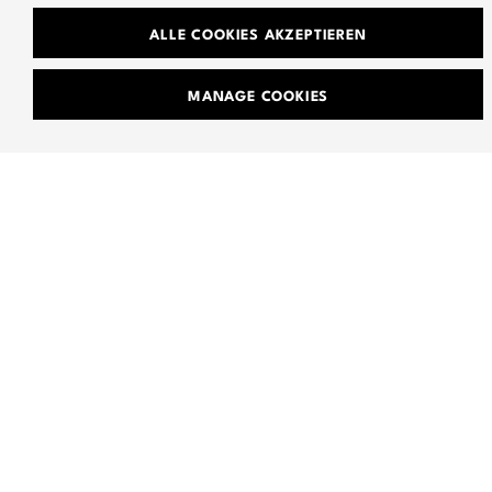
wieder in den Einsatz zu bringen. Wir werden nicht müde es zu
wiederholen: Seenotrettung ist kein Verbrechen und geht uns alle
ALLE COOKIES AKZEPTIEREN
an. Humanität ist nicht verhandelbar.
MANAGE COOKIES
Die Ticket für die Show gibt es ab sofort über www.ghvc-shop.de.
Der Grundpreis des Tickets beträgt 31,00€, es werden aber auch
Soli-Tickets angeboten, mit denen Käufer*innen wahlweise
zusätzlich 20,00€ bis 70,00€ spenden können.
TEAM
JOBS