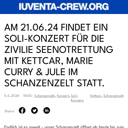
AM 21.06.24 FINDET EIN
SOLI-KONZERT FÜR DIE
ZIVILIE SEENOTRETTUNG
MIT KETTCAR, MARIE
CURRY & JULE IM
SCHANZENZELT STATT.
5.6.2024
TAGS:
Schanzenzelt
,
Konzert
,
Soli-
Kettcar
,
Schanzenzelt
Konzert
,
Share:
Endlich ist es soweit - unser Schanzenzelt öffnet ab heute bis zum