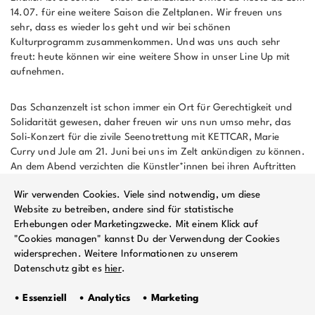
14.07. für eine weitere Saison die Zeltplanen. Wir freuen uns
sehr, dass es wieder los geht und wir bei schönen
Kulturprogramm zusammenkommen. Und was uns auch sehr
freut: heute können wir eine weitere Show in unser Line Up mit
aufnehmen.
Das Schanzenzelt ist schon immer ein Ort für Gerechtigkeit und
Solidarität gewesen, daher freuen wir uns nun umso mehr, das
Soli-Konzert für die zivile Seenotrettung mit KETTCAR, Marie
Curry und Jule am 21. Juni bei uns im Zelt ankündigen zu können.
An dem Abend verzichten die Künstler*innen bei ihren Auftritten
auf jegliche Gage.
Wir verwenden Cookies. Viele sind notwendig, um diese
Website zu betreiben, andere sind für statistische
Mit diesem Soli-Konzert besteht die schöne Möglichkeit, zusätzlich
Erhebungen oder Marketingzwecke. Mit einem Klick auf
zum Ticket, noch eine Spende für zivile Seenotrettung dazulassen.
"Cookies managen" kannst Du der Verwendung der Cookies
Dies geschieht in Zusammenarbeit mit der Solidarity and
widersprechen. Weitere Informationen zu unserem
Resistance (SAR), welche den Weiterbetrieb der zivilen
Datenschutz gibt es
hier
.
Seenotflotte unterstützt, sowie von Kriminalisierung betroffene
Aktivist:innen und Geflüchtete supportet. SAR plant das 2017
• Essenziell • Analytics • Marketing
beschlagnahmte Rettungsschiff IUVENTA nach dem Freispruch