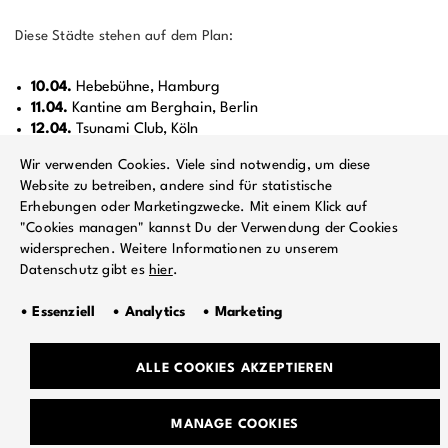
Diese Städte stehen auf dem Plan:
10.04.
Hebebühne, Hamburg
11.04.
Kantine am Berghain, Berlin
12.04.
Tsunami Club, Köln
Wir verwenden Cookies. Viele sind notwendig, um diese
UTO sind Meister des Chaos, die an den Rändern der Realität
Website zu betreiben, andere sind für statistische
leben und ein unheimliches Hinterland der Fantasie erschaffen, in
Erhebungen oder Marketingzwecke. Mit einem Klick auf
dem Traum und Wirklichkeit aufeinandertreffen. Mit ihrer neuen
"Cookies managen" kannst Du der Verwendung der Cookies
EP tauchen sie tief in die Welt der KI ein und präsentieren sich als
widersprechen. Weitere Informationen zu unserem
digitale Simulationen, die mehr sie selbst sind als jemals zuvor.
Datenschutz gibt es
hier
.
Vom Feuer der frühen Menschheit bis zu den Möglichkeiten der KI
– UTO bleiben faszinierend und unberechenbar.
• Essenziell • Analytics • Marketing
Neugierig geworden? Hört doch mal rein –
HIER
geht’s zur
ALLE COOKIES AKZEPTIEREN
Hörprobe!
MANAGE COOKIES
Tickets gibt es ab Freitag, den
17.01.
– sichert euch eure Tickets,