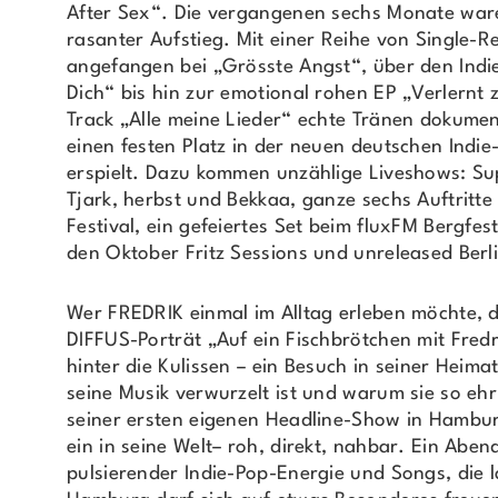
After Sex“. Die vergangenen sechs Monate war
rasanter Aufstieg. Mit einer Reihe von Single-R
angefangen bei „Grösste Angst“, über den Ind
Dich“ bis hin zur emotional rohen EP „Verlernt 
Track „Alle meine Lieder“ echte Tränen dokument
einen festen Platz in der neuen deutschen Indi
erspielt. Dazu kommen unzählige Liveshows: Sup
Tjark, herbst und Bekkaa, ganze sechs Auftritt
Festival, ein gefeiertes Set beim fluxFM Bergfest
den Oktober Fritz Sessions und unreleased Berl
Wer FREDRIK einmal im Alltag erleben möchte, d
DIFFUS-Porträt „Auf ein Fischbrötchen mit Fredri
hinter die Kulissen – ein Besuch in seiner Heimat
seine Musik verwurzelt ist und warum sie so ehrl
seiner ersten eigenen Headline-Show in Hambu
ein in seine Welt– roh, direkt, nahbar. Ein Aben
pulsierender Indie-Pop-Energie und Songs, die 