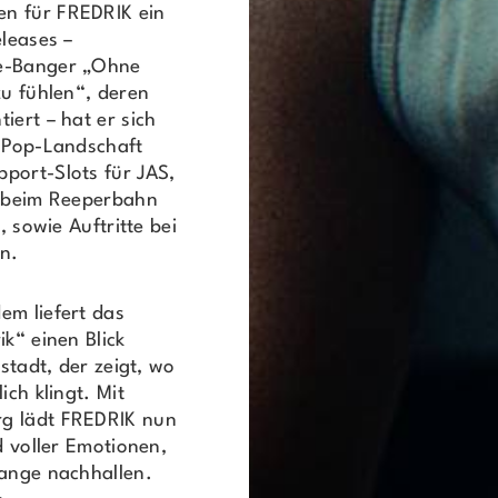
en für FREDRIK ein
eleases –
ie-Banger „Ohne
zu fühlen“, deren
iert – hat er sich
e-Pop-Landschaft
port-Slots für JAS,
e beim Reeperbahn
, sowie Auftritte bei
in.
em liefert das
k“ einen Blick
stadt, der zeigt, wo
ich klingt. Mit
rg lädt FREDRIK nun
d voller Emotionen,
lange nachhallen.