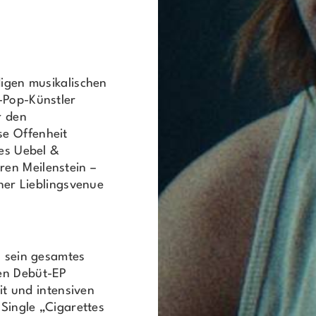
digen musikalischen
-Pop-Künstler
r den
se Offenheit
des Uebel &
en Meilenstein –
iner Lieblingsvenue
h sein gesamtes
en Debüt-EP
eit und intensiven
 Single „Cigarettes