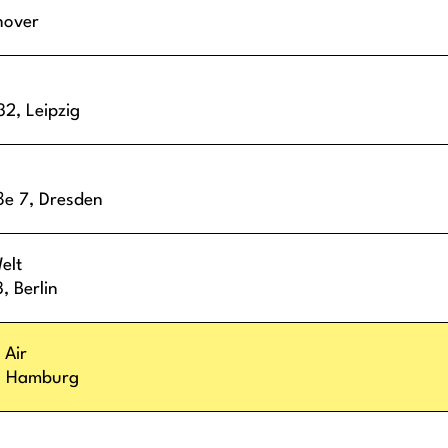
nover
 32,
Leipzig
ße 7,
Dresden
elt
3,
Berlin
 Air
,
Hamburg