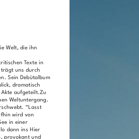
e Welt, die ihn
itischen Texte in
 trägt uns durch
en. Sein Debütalbum
blick, dramatisch
 Akte aufgeteilt.Zu
chen Weltuntergang.
orschwebt. “Lasst
ufhin wird von
ee in einer
rlo dann ins Hier
n, provokant und