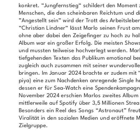
konkret. “Jungfernstieg“ schildert den Moment 
Menschen, die den scheinbaren Reichtum und die
”Angestellt sein” wird der Trott des Arbeitsleb
“Christian Lindner“ lässt Marlo seinen Frust am
ohne aber dabei den Zeigefinger zu hoch zu hal
Album war ein großer Erfolg. Die meisten Show
und mussten teilweise hochverlegt werden. Mar
tiefgehenden Texten das Publikum emotional be
zugleich auch zusammen mit seiner wundervoll
bringen. Im Januar 2024 brachte er zudem mit “E
piya) eine zum Nachdenken anregende Single h
dessen er für Sea-Watch eine Spendenkampagne
November 2024 erschien Marlos zweites Album
mittlerweile auf Spotify über 3,5 Millionen Stre
Besonders ein Reel des Songs “Astronaut” freut
Viralität in den sozialen Medien und eröffnete 
Zielgruppe.