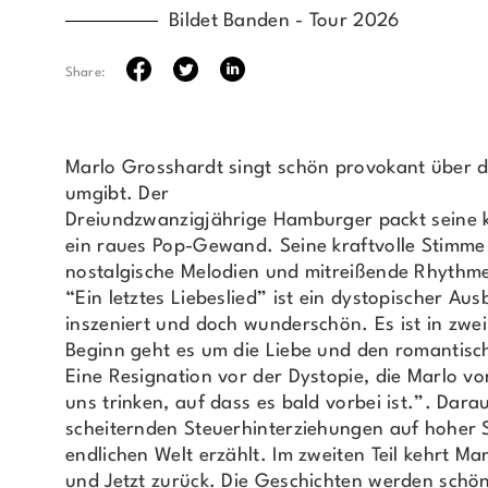
Bildet Banden - Tour 2026
Share:
Marlo Grosshardt singt schön provokant über di
umgibt. Der
Dreiundzwanzigjährige Hamburger packt seine kr
ein raues Pop-Gewand. Seine kraftvolle Stimme
nostalgische Melodien und mitreißende Rhythm
“Ein letztes Liebeslied” ist ein dystopischer Aus
inszeniert und doch wunderschön. Es ist in zwei
Beginn geht es um die Liebe und den romantis
Eine Resignation vor der Dystopie, die Marlo v
uns trinken, auf dass es bald vorbei ist.”. Dara
scheiternden Steuerhinterziehungen auf hoher S
endlichen Welt erzählt. Im zweiten Teil kehrt Ma
und Jetzt zurück. Die Geschichten werden schö