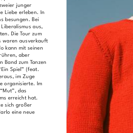
zweier junger
 Liebe erleben. In
ens besungen. Bei
 Liberalismus aus,
ten. Die Tour zum
s waren ausverkauft
lo kann mit seinen
rühren, aber
en Band zum Tanzen
in Spiel” (feat.
eraus, im Zuge
 organisierte. Im
 “Mut”, das
ams erreicht hat.
e sich großer
Marlo eine neue