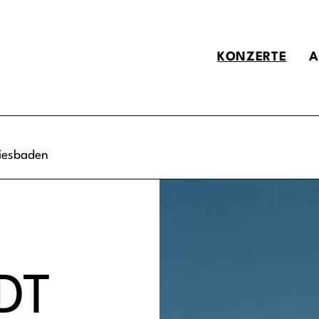
KONZERTE
A
iesbaden
DT