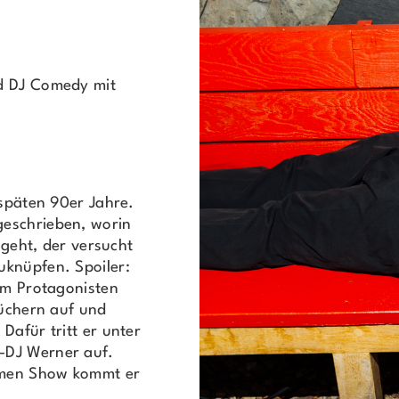
nd DJ Comedy mit
 späten 90er Jahre.
geschrieben, worin
 geht, der versucht
uknüpfen. Spoiler:
dem Protagonisten
Büchern auf und
Dafür tritt er unter
-DJ Werner auf.
samen Show kommt er