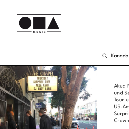
Akua 
und S
Tour u
US-Am
Surpri
Crown)