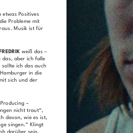
 etwas Positives
die Probleme mit
aus. Musik ist für
FREDRIK
weiß das –
das, aber ich falle
 sollte ich das auch
 Hamburger in die
mit sich und der
 Producing –
ngen nicht traut“,
ch davon, wie es ist,
nge singen.“ Klingt
roh darüber sein.