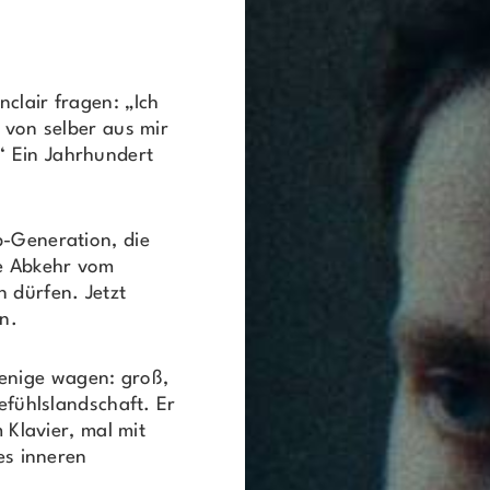
clair fragen: „Ich
s von selber aus mir
“ Ein Jahrhundert
p-Generation, die
ne Abkehr vom
 dürfen. Jetzt
n.
wenige wagen: groß,
Gefühlslandschaft. Er
m Klavier, mal mit
nes inneren