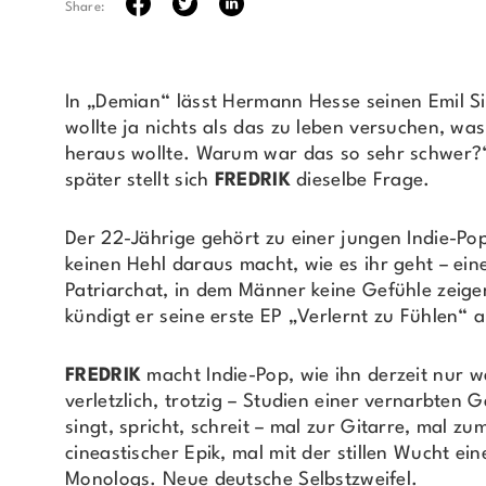
Share:
In „Demian“ lässt Hermann Hesse seinen Emil Sin
wollte ja nichts als das zu leben versuchen, wa
heraus wollte. Warum war das so sehr schwer?
später stellt sich
FREDRIK
dieselbe Frage.
Der 22-Jährige gehört zu einer jungen Indie-Po
keinen Hehl daraus macht, wie es ihr geht – ei
Patriarchat, in dem Männer keine Gefühle zeigen
kündigt er seine erste EP „Verlernt zu Fühlen“ a
FREDRIK
macht Indie-Pop, wie ihn derzeit nur 
verletzlich, trotzig – Studien einer vernarbten 
singt, spricht, schreit – mal zur Gitarre, mal zu
cineastischer Epik, mal mit der stillen Wucht ei
Monologs. Neue deutsche Selbstzweifel.